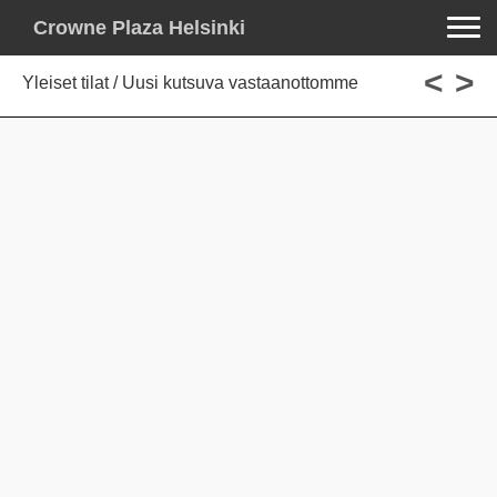
Toggle na
Crowne Plaza Helsinki
<
>
Yleiset tilat / Uusi kutsuva vastaanottomme